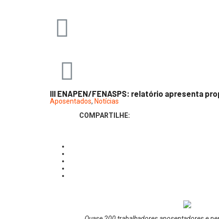
III ENAPEN/FENASPS: relatório apresenta pro
Aposentados
,
Notícias
COMPARTILHE:
Quase 200 trabalhadores aposentadores e pen