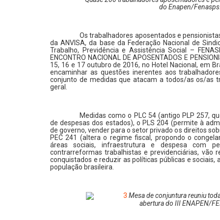
do Enapen/Fenasps
Os trabalhadores aposentados e pensionistas
da ANVISA, da base da Federação Nacional de Sindi
Trabalho, Previdência e Assistência Social – FEN
ENCONTRO NACIONAL DE APOSENTADOS E PENSIONIST
15, 16 e 17 outubro de 2016, no Hotel Nacional, em Bras
encaminhar as questões inerentes aos trabalhadore
conjunto de medidas que atacam a todos/as os/as t
geral.
Medidas como o PLC 54 (antigo PLP 257, que
de despesas dos estados), o PLS 204 (permite à admin
de governo, vender para o setor privado os direitos sob
PEC 241 (altera o regime fiscal, propondo o congel
áreas sociais, infraestrutura e despesa com 
contrarreformas trabalhistas e previdenciárias, vão re
conquistados e reduzir as políticas públicas e sociais
população brasileira.
Mesa de conjuntura reuniu toda
abertura do III ENAPEN/