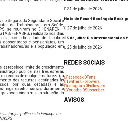
.
31 de julho de 2026
Nota de Pesar| Rosângela Rodrig
 do Seguro, da Seguridade Social e
catos de Trabalhadores em Saúde,
27 de julho de 2026
ASPS, se reuniram no 3º ENAPEN –
AS/FENASPS, realizado nos dias
25 de julho: Dia Internacional da
ília, com a finalidade de discutir e
s aposentados e pensionistas, um
rabalhadores/as e a população em
25 de julho de 2026
REDES SOCIAIS
 estabelece limite de crescimento
istração pública, nas três esferas
re créditos de qualquer natureza), a
Facebook
0
Fans
amento dos recursos destinados às
Twitter
0
Followers
pessoal por duas décadas) e as
Instagram
0
Followers
stringir direitos sociais duramente
Youtube
0
Subscriber
, agravando ainda mais a situação da
AVISOS
s as forças políticas da Fenasps na
FENASPS