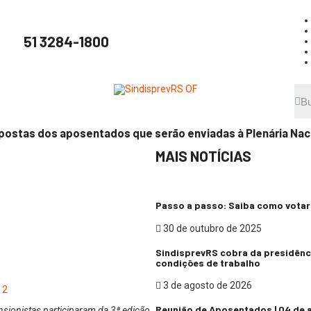
51 3284-1800
postas dos aposentados que serão enviadas à Plenária Nac
MAIS NOTÍCIAS
Passo a passo: Saiba como votar 
30 de outubro de 2025
SindisprevRS cobra da presidênc
condições de trabalho
3 de agosto de 2026
Reunião de Aposentados | 04 de 
sionistas participaram da 3ª edição