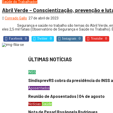
Saúde do Trabalhador
Abril Verde – Conscientização, prevenção e lut
Conrado Gallo
27 de abril de 2023
Segurança e saúde no trabalho são temas do Abril Verde, em 
eles 2,5 mil fatais (Observatório de Segurança e Saúde no Trabalho)
Facebook
0
Twitter
0
Instagram
0
Youtube
0
ÚLTIMAS NOTÍCIAS
INSS
SindisprevRS cobra da presidência do INSS a
Aposentados
Reunião de Aposentados | 04 de agosto
Notícias
Saúde
Nota de Pesar| Rosângela Rodrigues