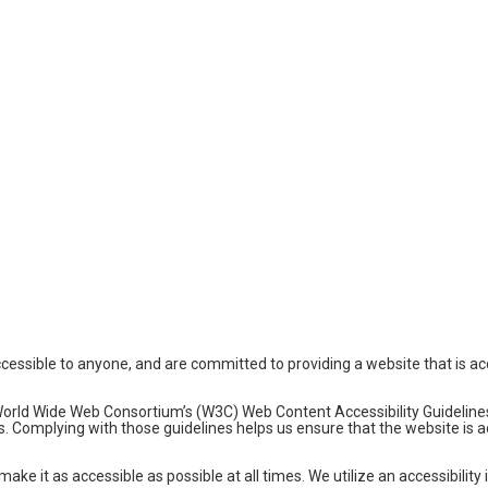
accessible to anyone, and are committed to providing a website that is a
the World Wide Web Consortium’s (W3C) Web Content Accessibility Guidelin
s. Complying with those guidelines helps us ensure that the website is a
ke it as accessible as possible at all times. We utilize an accessibility i