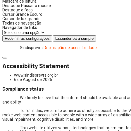
Máscara de leitura
Destaque Passar o mouse
Destaque o foco
Cursor Grande Escuro
Cursor de luz grande
Teclas de navegação
Navegador de links
Redefinir as configurações
Esconder para sempre
Sindisprevrs
Declaração de acessibilidade
Accessibility Statement
www.sindisprevrs.org.br
6 de August de 2026
Compliance status
We firmly believe that the internet should be available and 
and ability.
To fulfill this, we aim to adhere as strictly as possible to 
make web content accessible to people with a wide array of disabilitie
visual impairment, cognitive disabilities, and more.
This website utilizes various technologies that are meant to ma