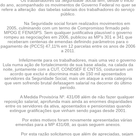
Os trabalhadores da Seguridade Social tem, desde o inicio
do ano, acompanhado os movimentos de Governo Federal no quer se
refere a alteração
das tabelas salariais dos trabalhadores do serviço
público.
Na Seguridade social foram realizados movimentos em
2005, culminando com um termo de Compromisso firmado pelo
MPOG E FENASPS. Sem qualquer justificativa plausível o governo
rompeu as negociações em 2006, publicou as MP’s 301 e 341 que
receberam centenas de emendas definindo parâmetros para o
pagamento de (PCCS) 47,11% em 12 parcelas entre os anos de 2006
a 2011.
Infelizmente para os trabalhadores, mais uma vez o governo
Lula numa ação de fortalecimento de sua base aliada, na calada da
noite, juntamente com a CUT, CONDSEF E CNTSS, costuraram um
acordo que exclui e discrimina mais de 150 mil aposentados
servidores da Seguridade Social, mais um ataque a esta categoria
que vem sofrendo brutal defasagem salarial na decorrer do último
período.
A Medida Provisória Nº. 431/08 além de não fazer qualquer
reposição salarial, aprofunda mais ainda as enormes disparidades
entre os servidores da ativa, aposentados e pensionistas quando
extingue gratificações que vinham sendo pagas desde 2001.
Por estes motivos foram novamente apresentadas várias
emendas para a MP 431/08, as quais seguem anexos.
Por esta razão solicitamos que além de apreciadas, sejam