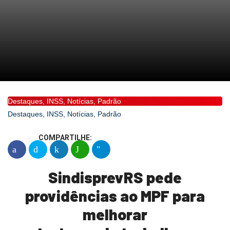
Destaques
,
INSS
,
Notícias
,
Padrão
Destaques
,
INSS
,
Notícias
,
Padrão
COMPARTILHE:
SindisprevRS pede
providências ao MPF para
melhorar